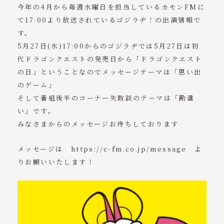
今年の4月から毎週水曜日を担当しているカモンFMに
イベント出演情報
て17:00より放送されているゴジラヂ！の出演情報で
す。
ブログ
5月27日(水)17:00からのゴジラヂでは5月27日は初
代ドラゴンクエストの発売日から「ドラゴンクエスト
WAKADANアクセス
の日」ということなのでメッセージテーマは「思い出
マジックショーのご予約・お問い合わせ
のゲーム」
そして番組後半のコーナー失敗談のテーマは「勘違
WAKADANのご予約・お問い合わせ
い」です。
みなさまからのメッセージお待ちしております
tel. 070-5047-4280
メッセージは
https://c-fm.co.jp/message
よ
※直通 梅田 営業電話等はお控えください
りお願いいたします！