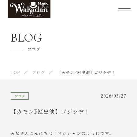
マジックバーWAKADANについて
BLOG
出張ショーについて
ブログ
キャンペーン
TOP
ブログ
【カモンFM出演】ゴジラヂ！
マジックショーご利用の流れ
よくあるご質問
2026/05/27
ブログ
マジシャンようじ紹介
【カモンFM出演】ゴジラヂ！
スケジュール
ご利用者様の声
みなさんこんにちは！マジシャンのようじです。