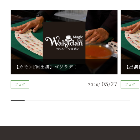
【カモンFM出演】ゴジラヂ！
【出演
05/27
ブログ
2026/
ブログ