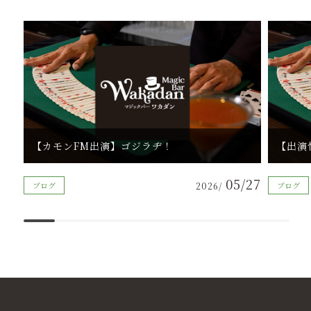
【カモンFM出演】ゴジラヂ！
【出演
05/27
ブログ
2026/
ブログ