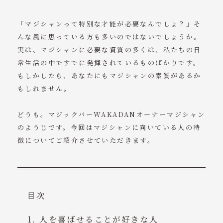
イベント出演情報
「マジシャンって特別な才能が必要なんでしょ？」そ
ブログ
んな風に思っている方も多いのではないでしょうか。
実は、マジシャンに必要な資質の多くは、私たちの日
WAKADANアクセス
常生活の中ですでに発揮されているものばかりです。
もしかしたら、あなたにもマジシャンの素質があるか
マジックショーのご予約・お問い合わせ
もしれません。
WAKADANのご予約・お問い合わせ
どうも。マジックバーWAKADANオーナーマジシャン
のようじです。今回はマジシャンに向いている人の特
tel. 070-5047-4280
徴についてご紹介させていただきます。
※直通 梅田 営業電話等はお控えください
目次
人を喜ばせることが好きな人