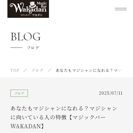
マジックバーWAKADANについて
BLOG
出張ショーについて
ブログ
キャンペーン
TOP
ブログ
あなたもマジシャンになれる？マジシャンに向いている人の特徴【マジックバーWAKADAN】
マジックショーご利用の流れ
よくあるご質問
2025/07/11
ブログ
マジシャンようじ紹介
あなたもマジシャンになれる？マジシャン
スケジュール
に向いている人の特徴【マジックバー
WAKADAN】
ご利用者様の声